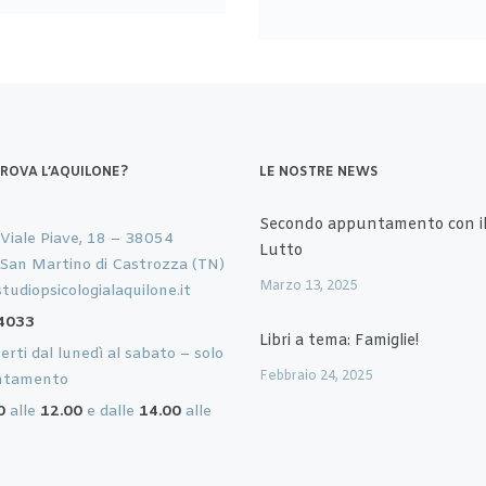
TROVA L’AQUILONE?
LE NOSTRE NEWS
Secondo appuntamento con il
 Viale Piave, 18 – 38054
Lutto
 San Martino di Castrozza (TN)
Marzo 13, 2025
tudiopsicologialaquilone.it
4033
Libri a tema: Famiglie!
rti dal lunedì al sabato – solo
Febbraio 24, 2025
ntamento
0
alle
12.00
e dalle
14.00
alle