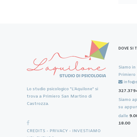
DOVE SI 
Siamo in
Primiero
info@s
Lo studio psicologico "L'Aquilone" si
327.379
trova a Primiero San Martino di
Siamo ape
Castrozza.
su appu
dalle
9.0
18.00
CREDITS -
PRIVACY -
INVESTIAMO