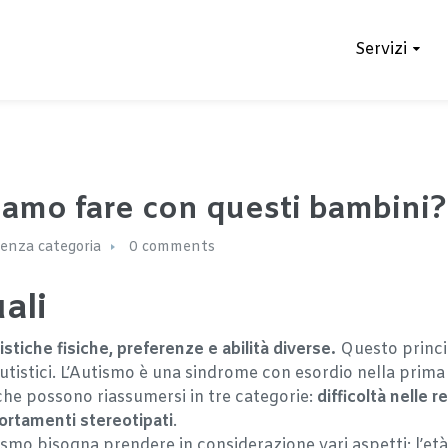
Servizi
iamo fare con questi bambini?
enza categoria
0 comments
ali
ristiche fisiche, preferenze e abilità diverse.
Questo princip
tistici. L’Autismo è una sindrome con esordio nella prima in
iche possono riassumersi in tre categorie:
difficoltà nelle 
portamenti stereotipati
.
mo bisogna prendere in considerazione vari aspetti: l’età, le