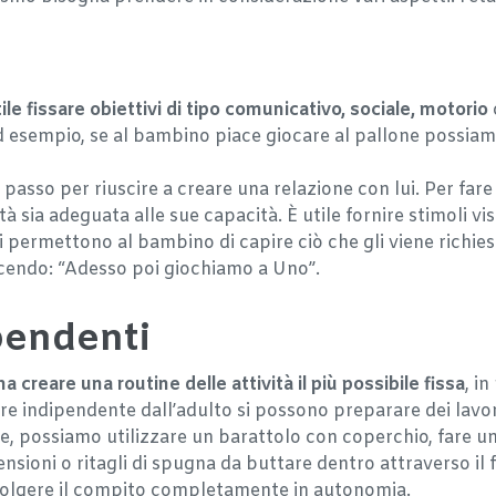
tile fissare obiettivi di tipo comunicativo, sociale, motorio
ad esempio, se al bambino piace giocare al pallone possiam
o passo per riuscire a creare una relazione con lui. Per f
tà sia adeguata alle sue capacità. È utile fornire stimoli 
 permettono al bambino di capire ciò che gli viene richies
icendo: “Adesso poi giochiamo a Uno”.
pendenti
a creare una routine delle attività il più possibile fissa
, i
re indipendente dall’adulto si possono preparare dei lavor
ine, possiamo utilizzare un barattolo con coperchio, fare u
nsioni o ritagli di spugna da buttare dentro attraverso il 
 svolgere il compito completamente in autonomia.