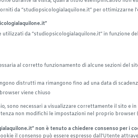
ù volte durante la visita, quali a titolo esemplificativo no
 forniti da “studiopsicologialaquilone.it” per ottimizzarne l’
icologialaquilone.it”
e utilizzati da “studiopsicologialaquilone.it” in funzione del
ssaria al corretto funzionamento di alcune sezioni del sit
vengono distrutti ma rimangono fino ad una data di scade
l browser viene chiuso
, sono necessari a visualizzare correttamente il sito e in r
’utenza non modifichi le impostazioni nel proprio browser (
ialaquilone.it” non è tenuto a chiedere consenso per i cook
 cookie il consenso può essere espresso dall’Utente attrav