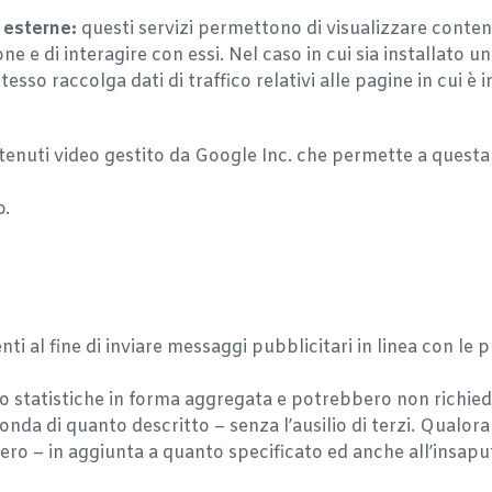
e esterne:
questi servizi permettono di visualizzare conten
 e di interagire con essi. Nel caso in cui sia installato un
stesso raccolga dati di traffico relativi alle pagine in cui è i
ntenuti video gestito da Google Inc. che permette a questa 
o.
enti al fine di inviare messaggi pubblicitari in linea con le
ono statistiche in forma aggregata e potrebbero non richie
onda di quanto descritto – senza l’ausilio di terzi. Qualora 
bero – in aggiunta a quanto specificato ed anche all’insaput