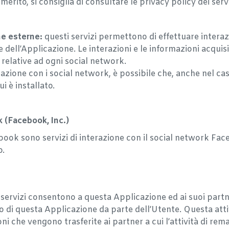
merito, si consiglia di consultare le privacy policy dei servi
me esterne:
questi servizi permettono di effettuare interaz
 dell’Applicazione. Le interazioni e le informazioni acqui
 relative ad ogni social network.
erazione con i social network, è possibile che, anche nel caso
ui è installato.
k (Facebook, Inc.)
cebook sono servizi di interazione con il social network Fac
o.
servizi consentono a questa Applicazione ed ai suoi partn
to di questa Applicazione da parte dell’Utente. Questa atti
ioni che vengono trasferite ai partner a cui l’attività di re