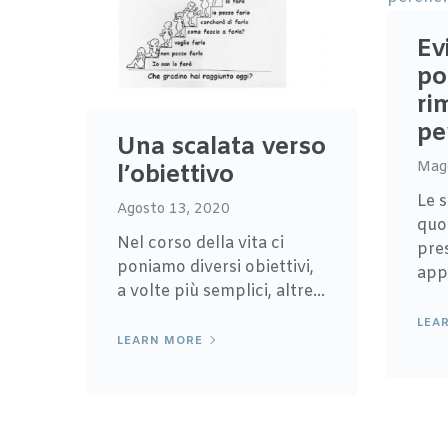
Ev
po
ri
pe
Una scalata verso
Magg
l’obiettivo
Le s
Agosto 13, 2020
quo
Nel corso della vita ci
pre
poniamo diversi obiettivi,
appa
a volte più semplici, altre...
LEA
LEARN MORE