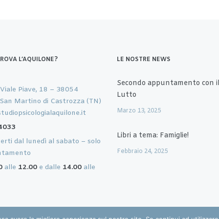
TROVA L’AQUILONE?
LE NOSTRE NEWS
Secondo appuntamento con il
 Viale Piave, 18 – 38054
Lutto
 San Martino di Castrozza (TN)
Marzo 13, 2025
tudiopsicologialaquilone.it
4033
Libri a tema: Famiglie!
rti dal lunedì al sabato – solo
Febbraio 24, 2025
ntamento
0
alle
12.00
e dalle
14.00
alle