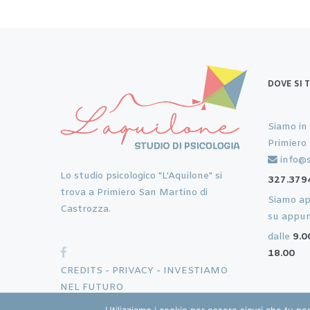
DOVE SI 
Siamo in
Primiero
info@s
Lo studio psicologico "L'Aquilone" si
327.379
trova a Primiero San Martino di
Siamo ape
Castrozza.
su appu
dalle
9.0
18.00
CREDITS -
PRIVACY -
INVESTIAMO
NEL FUTURO