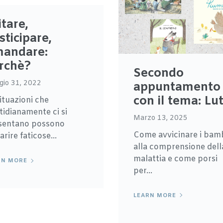
itare,
sticipare,
mandare:
rchè?
Secondo
io 31, 2022
appuntamento
con il tema: Lu
ituazioni che
tidianamente ci si
Marzo 13, 2025
sentano possono
Come avvicinare i bam
rire faticose...
alla comprensione dell
malattia e come porsi
RN MORE
per...
LEARN MORE