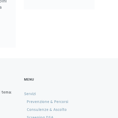
bini
a
MENU
 tema:
Servizi
Prevenzione & Percorsi
Consulenze & Ascolto
Screening DSA