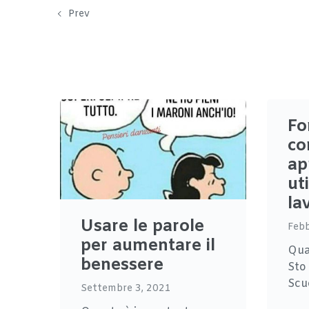
Prev
Fo
co
ap
ut
la
Usare le parole
Febb
per aumentare il
Qua
benessere
Sto
Scuo
Settembre 3, 2021