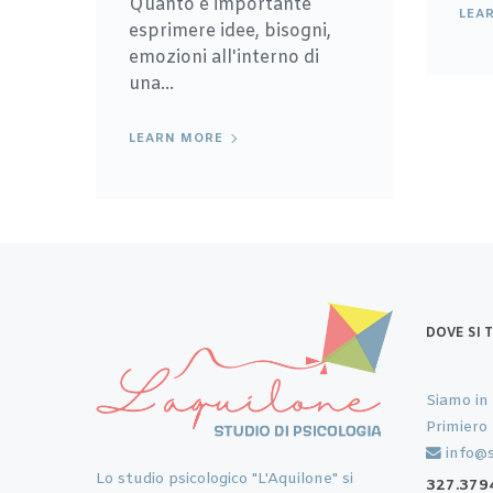
Quanto è importante
LEA
esprimere idee, bisogni,
emozioni all'interno di
una...
LEARN MORE
DOVE SI 
Siamo in
Primiero
info@s
Lo studio psicologico "L'Aquilone" si
327.379