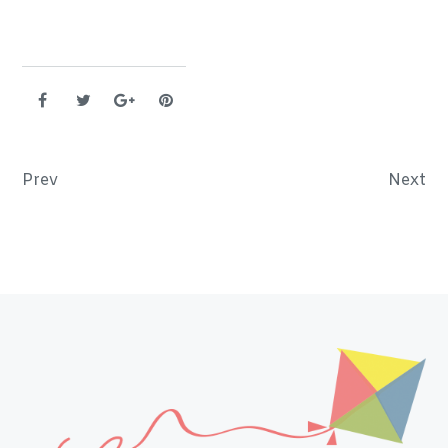
Navigazione articoli
Prev
Next