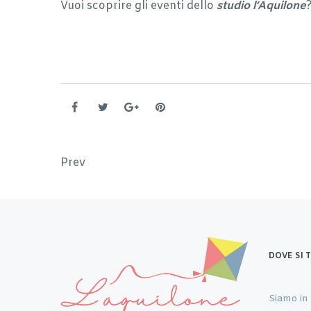
Vuoi scoprire gli eventi dello
studio l’Aquilone
Navigazione articoli
Prev
DOVE SI 
Siamo in