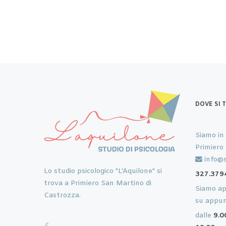
DOVE SI 
Siamo in
Primiero
info@s
Lo studio psicologico "L'Aquilone" si
327.379
trova a Primiero San Martino di
Siamo ape
Castrozza.
su appu
dalle
9.0