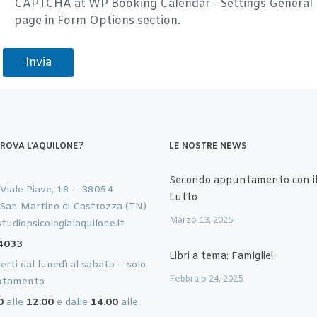
TROVA L’AQUILONE?
LE NOSTRE NEWS
Secondo appuntamento con il
 Viale Piave, 18 – 38054
Lutto
 San Martino di Castrozza (TN)
Marzo 13, 2025
tudiopsicologialaquilone.it
4033
Libri a tema: Famiglie!
rti dal lunedì al sabato – solo
Febbraio 24, 2025
ntamento
0
alle
12.00
e dalle
14.00
alle