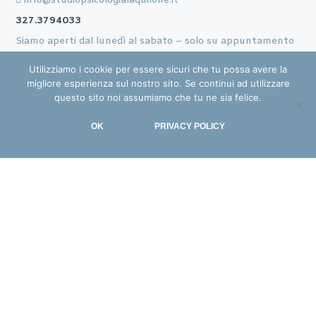
info@studiopsicologialaquilone.it
327.3794033
Siamo aperti dal lunedì al sabato – solo su appuntamento
dalle
9.00
alle
12.00
e dalle
14.00
alle
18.00
Utilizziamo i cookie per essere sicuri che tu possa avere la
migliore esperienza sul nostro sito. Se continui ad utilizzare
questo sito noi assumiamo che tu ne sia felice.
LE NOSTRE NEWS
OK
PRIVACY POLICY
Secondo appuntamento con il tema: Lutto
Marzo 13, 2025
Libri a tema: Famiglie!
Febbraio 24, 2025
MENU
Servizi